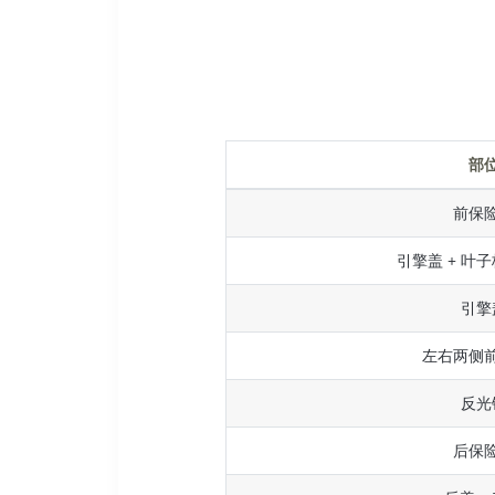
部
前保
引擎盖 + 叶子
引擎
左右两侧
反光
后保