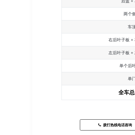
后盖 +
两个
车
右后叶子板 +
左后叶子板 +
单个后
单
全车总
拨打热线电话咨询