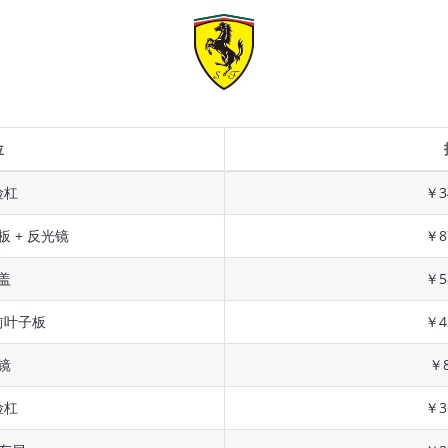
位
险杠
￥3
板 + 反光镜
￥8
盖
￥5
前叶子板
￥4
镜
￥8
险杠
￥3