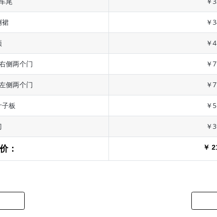
 车尾
￥3
侧裙
￥3
顶
￥4
 右侧两个门
￥7
 左侧两个门
￥7
叶子板
￥5
门
￥3
￥ 2
价：