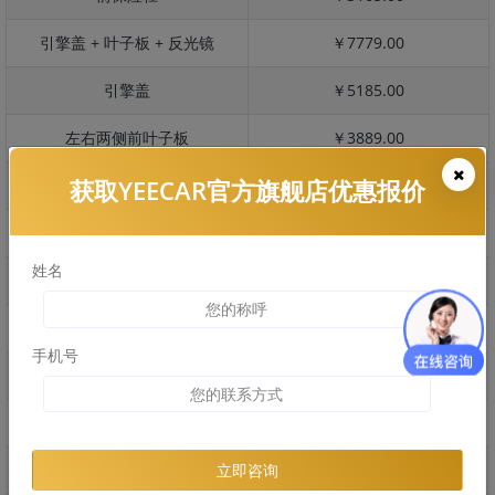
引擎盖 + 叶子板 + 反光镜
￥7779.00
引擎盖
￥5185.00
左右两侧前叶子板
￥3889.00
获取YEECAR官方旗舰店优惠报价
反光镜
￥778.00
后保险杠
￥2769.00
姓名
后盖 + 车尾
￥4410.00
两个侧裙
￥3475.00
手机号
车顶
￥2750.00
右后叶子板 + 右侧两个门
￥3388.00
左后叶子板 + 左侧两个门
￥3388.00
立即咨询