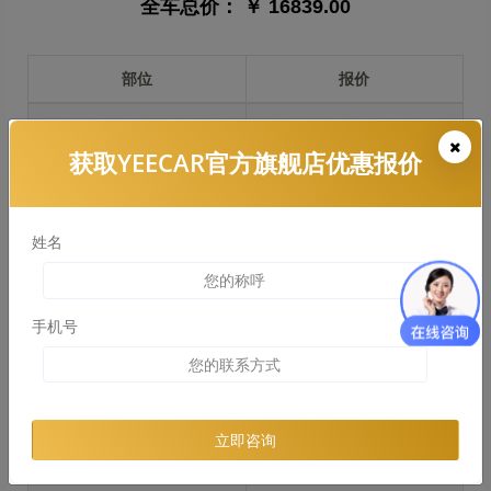
全车总价：
￥ 16839.00
部位
报价
前保险杠
￥2435.00
获取YEECAR官方旗舰店优惠报价
引擎盖
￥4119.00
左右两侧前叶子板
￥3089.00
姓名
反光镜
￥618.00
后保险杠
￥2583.00
手机号
后盖 + 车尾
￥2388.00
两个侧裙
￥2451.00
立即咨询
车顶
￥2926.00