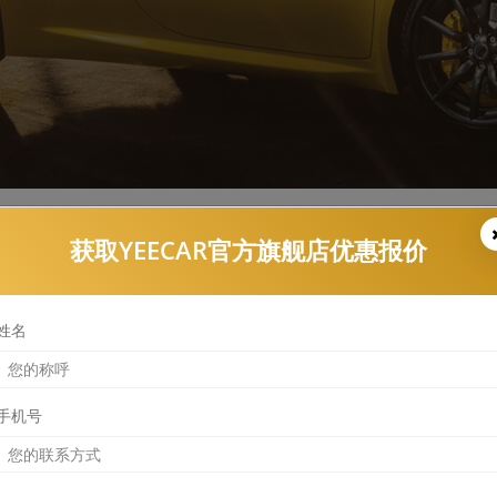
获取YEECAR官方旗舰店优惠报价
YEECAR漆面保护膜报价查询结果
姓名
手机号
CAR-G9
部位
前保险杠