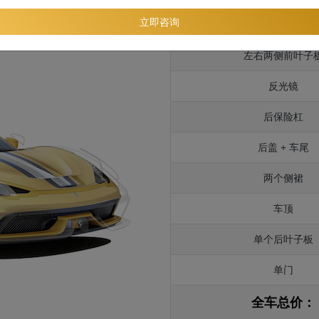
立即咨询
引擎盖
左右两侧前叶子
反光镜
后保险杠
后盖 + 车尾
两个侧裙
车顶
单个后叶子板
单门
全车总价：