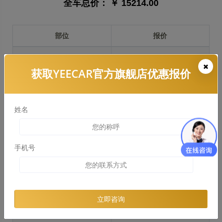
全车总价：
￥ 15214.00
部位
报价
前保险杠
￥3193.00
获取YEECAR官方旗舰店优惠报价
引擎盖
￥2771.00
左右两侧前叶子板
￥2079.00
姓名
反光镜
￥415.00
后保险杠
￥2746.00
手机号
后盖 + 车尾
￥2106.00
两个侧裙
￥1931.00
立即咨询
车顶
￥5444.00