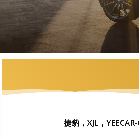
捷豹，XJL，YEECAR-