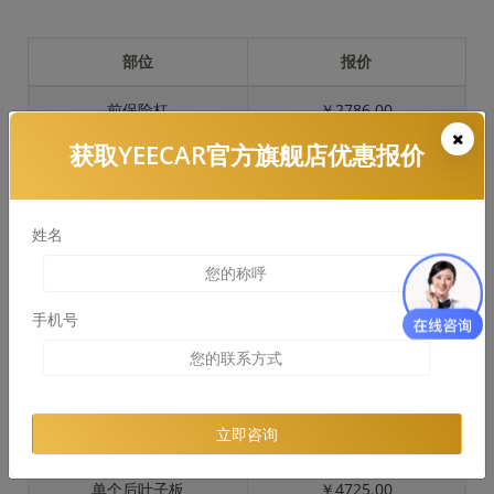
部位
报价
前保险杠
￥2786.00
获取YEECAR官方旗舰店优惠报价
引擎盖
￥3871.00
左右两侧前叶子板
￥2903.00
姓名
反光镜
￥580.00
后保险杠
￥2526.00
手机号
后盖 + 车尾
￥1420.00
两个侧裙
￥1420.00
立即咨询
车顶
￥3733.00
单个后叶子板
￥4725.00