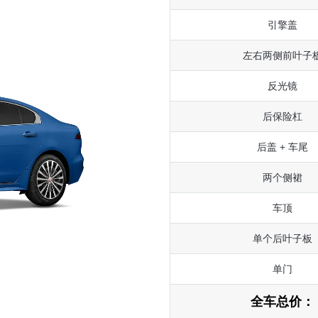
引擎盖
左右两侧前叶子
反光镜
后保险杠
后盖 + 车尾
两个侧裙
车顶
单个后叶子板
单门
全车总价：