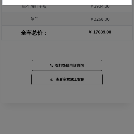
单个后叶子板
￥3904.00
单门
￥3268.00
￥ 17639.00
全车总价：
拨打热线电话咨询
查看车衣施工案例