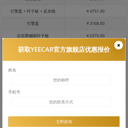
引擎盖 + 叶子板 + 反光镜
￥4751.00
引擎盖
￥3168.00
左右两侧前叶子板
￥2375.00
获取YEECAR官方旗舰店优惠报价
反光镜
￥475.00
后保险杠
￥2455.00
姓名
后盖 + 车尾
￥1930.00
两个侧裙
￥1313.00
手机号
车顶
￥2375.00
右后叶子板 + 右侧两个门
￥4654.00
左后叶子板 + 左侧两个门
￥4654.00
立即咨询