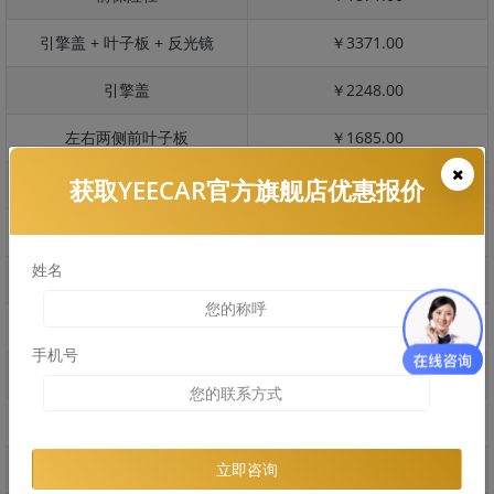
引擎盖 + 叶子板 + 反光镜
￥3371.00
引擎盖
￥2248.00
左右两侧前叶子板
￥1685.00
获取YEECAR官方旗舰店优惠报价
反光镜
￥336.00
后保险杠
￥1741.00
姓名
后盖 + 车尾
￥1370.00
两个侧裙
￥931.00
手机号
车顶
￥1685.00
右后叶子板 + 右侧两个门
￥3303.00
左后叶子板 + 左侧两个门
￥3303.00
立即咨询