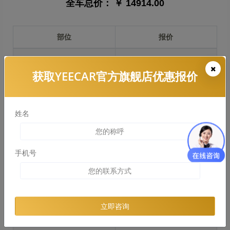
全车总价：
￥ 14914.00
部位
报价
前保险杠
￥3071.00
获取YEECAR官方旗舰店优惠报价
引擎盖
￥3428.00
左右两侧前叶子板
￥2530.00
姓名
反光镜
￥533.00
后保险杠
￥2458.00
手机号
后盖 + 车尾
￥2099.00
两个侧裙
￥1739.00
立即咨询
车顶
￥1749.00