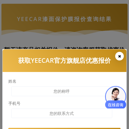
YEECAR漆面保护膜报价查询结果
暂无该产品相关报价，请咨询客服获取优惠价
格
获取YEECAR官方旗舰店优惠报价
姓名
拨打热线电话咨询
查看车衣施工案例
手机号