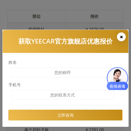
部位
报价
前保险杠
￥2879.00
获取YEECAR官方旗舰店优惠报价
引擎盖
￥2436.00
左右两侧前叶子板
￥1826.00
姓名
反光镜
￥365.00
后保险杠
￥2478.00
手机号
后盖 + 车尾
￥2159.00
两个侧裙
￥1086.00
立即咨询
车顶
￥1391.00
单个后叶子板
￥2781.00