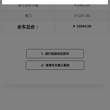
单个后叶子板
￥2465.00
单门
￥1231.00
￥ 10944.00
全车总价：
拨打热线电话咨询
查看车衣施工案例