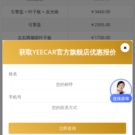
引擎盖 + 叶子板 + 反光镜
￥3460.00
引擎盖
￥2305.00
左右两侧前叶子板
￥1730.00
获取YEECAR官方旗舰店优惠报价
反光镜
￥345.00
后保险杠
￥2064.00
姓名
后盖 + 车尾
￥1345.00
两个侧裙
￥1020.00
手机号
车顶
￥1724.00
右后叶子板 + 右侧两个门
￥3696.00
左后叶子板 + 左侧两个门
￥3696.00
立即咨询