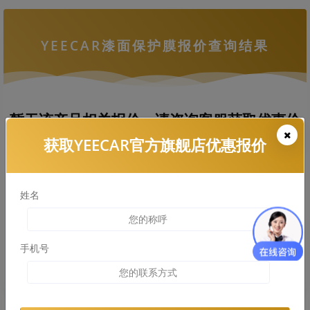
YEECAR漆面保护膜报价查询结果
暂无该产品相关报价，请咨询客服获取优惠价
格
获取YEECAR官方旗舰店优惠报价
姓名
拨打热线电话咨询
查看车衣施工案例
手机号