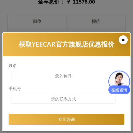
全车总价：
￥ 11576.00
部位
报价
前保险杠
￥2736.00
获取YEECAR官方旗舰店优惠报价
引擎盖
￥3618.00
左右两侧前叶子板
￥2713.00
姓名
反光镜
￥541.00
后保险杠
￥2324.00
手机号
后盖 + 车尾
￥0.00
两个侧裙
￥1130.00
立即咨询
车顶
￥1015.00