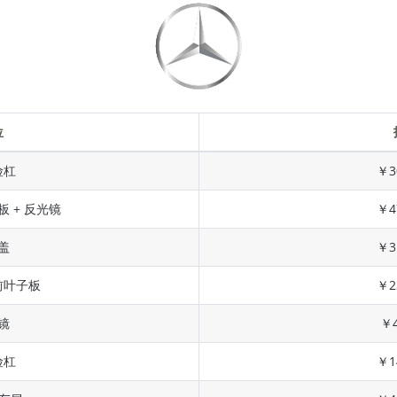
位
险杠
￥3
板 + 反光镜
￥4
盖
￥3
前叶子板
￥2
镜
￥4
险杠
￥1