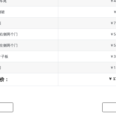
 车尾
￥4
侧裙
￥
顶
￥7
 右侧两个门
￥5
 左侧两个门
￥5
叶子板
￥3
门
￥1
￥ 1
价：