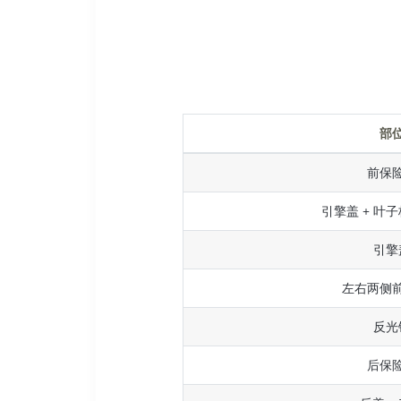
部
前保
引擎盖 + 叶子
引擎
左右两侧
反光
后保