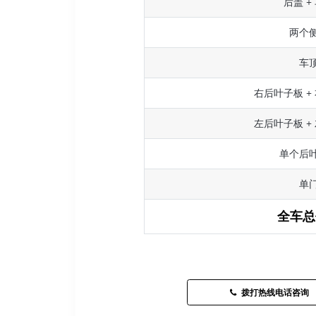
后盖 +
两个
车
右后叶子板 +
左后叶子板 +
单个后
单
全车总
拨打热线电话咨询