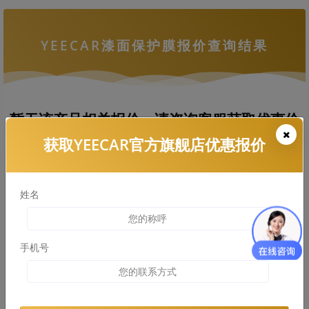
YEECAR漆面保护膜报价查询结果
暂无该产品相关报价，请咨询客服获取优惠价
格
获取YEECAR官方旗舰店优惠报价
姓名
拨打热线电话咨询
查看车衣施工案例
手机号