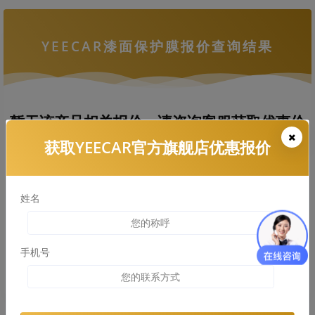
YEECAR漆面保护膜报价查询结果
暂无该产品相关报价，请咨询客服获取优惠价
格
获取YEECAR官方旗舰店优惠报价
姓名
拨打热线电话咨询
查看车衣施工案例
手机号