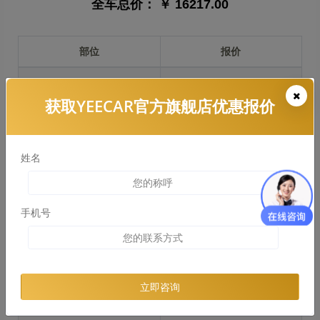
全车总价：
￥ 16217.00
部位
报价
前保险杠
￥3393.00
获取YEECAR官方旗舰店优惠报价
引擎盖
￥3718.00
左右两侧前叶子板
￥2789.00
姓名
反光镜
￥558.00
后保险杠
￥2685.00
手机号
后盖 + 车尾
￥2610.00
两个侧裙
￥1148.00
立即咨询
车顶
￥1569.00