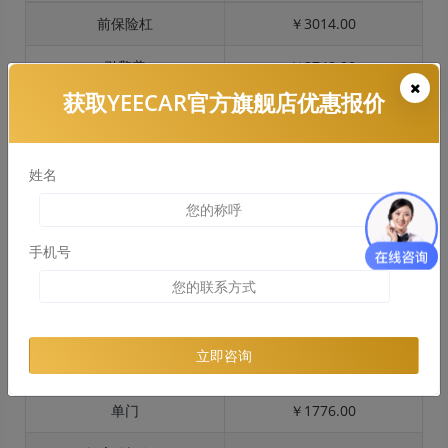
前保险杠
￥3014.00
引擎盖
￥3748.00
获取YEECAR官方旗舰店优惠报价
左右两侧前叶子板
￥2811.00
反光镜
￥563.00
姓名
后保险杠
￥2433.00
后盖 + 车尾
￥2603.00
手机号
两个侧裙
￥0.00
车顶
￥2796.00
立即咨询
单个后叶子板
￥3554.00
单门
￥1776.00