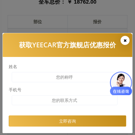
全车总价：
￥ 18762.00
部位
报价
前保险杠
￥3886.00
获取YEECAR官方旗舰店优惠报价
引擎盖
￥4378.00
左右两侧前叶子板
￥3284.00
姓名
反光镜
￥656.00
后保险杠
￥3286.00
手机号
后盖 + 车尾
￥3319.00
两个侧裙
￥0.00
立即咨询
车顶
￥3608.00