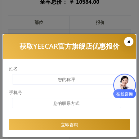
全车总价：
￥ 10584.00
部位
报价
前保险杠
￥2191.00
获取YEECAR官方旗舰店优惠报价
引擎盖
￥2470.00
左右两侧前叶子板
￥1851.00
姓名
反光镜
￥370.00
后保险杠
￥1854.00
手机号
后盖 + 车尾
￥1871.00
两个侧裙
￥0.00
立即咨询
车顶
￥2035.00