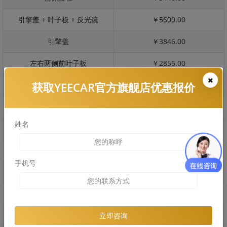
引擎盖 + 叶子板 + 反光镜
￥5600.00
引擎盖
￥3846.00
左右两侧前叶子板
￥2856.00
获取YEECAR官方旗舰店优惠报价
反光镜
￥685.00
后保险杠
￥3204.00
姓名
后盖 + 车尾
￥1819.00
两个侧裙
￥1475.00
手机号
车顶
￥2313.00
右后叶子板 + 右侧两个门
￥6674.00
左后叶子板 + 左侧两个门
￥6674.00
立即咨询