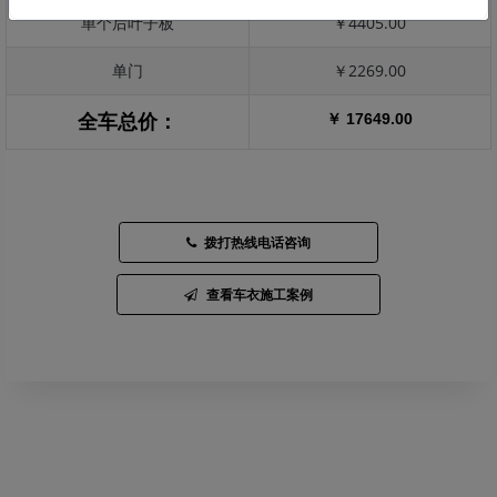
单个后叶子板
￥4405.00
单门
￥2269.00
￥ 17649.00
全车总价：
拨打热线电话咨询
查看车衣施工案例