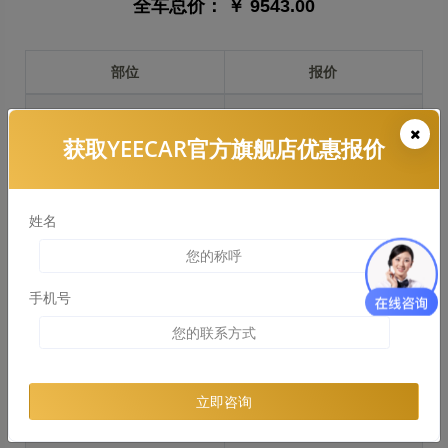
全车总价：
￥ 9543.00
部位
报价
前保险杠
￥2036.00
获取YEECAR官方旗舰店优惠报价
引擎盖
￥1949.00
左右两侧前叶子板
￥1460.00
姓名
反光镜
￥291.00
后保险杠
￥1735.00
手机号
后盖 + 车尾
￥1355.00
两个侧裙
￥869.00
立即咨询
车顶
￥1113.00