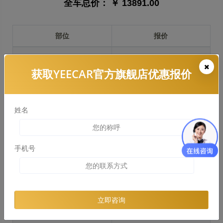
全车总价：
￥ 13891.00
部位
报价
前保险杠
￥3396.00
获取YEECAR官方旗舰店优惠报价
引擎盖
￥3340.00
左右两侧前叶子板
￥2505.00
姓名
反光镜
￥500.00
后保险杠
￥1931.00
手机号
后盖 + 车尾
￥1546.00
两个侧裙
￥2198.00
立即咨询
车顶
￥2249.00