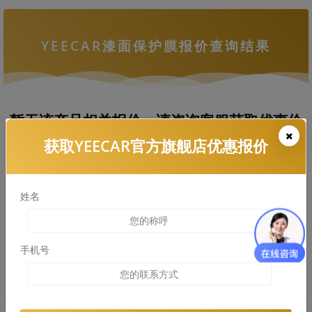
YEECAR漆面保护膜报价查询结果
暂无该产品相关报价，请咨询客服获取优惠价
格
获取YEECAR官方旗舰店优惠报价
姓名
拨打热线电话咨询
查看车衣施工案例
手机号