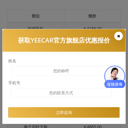
部位
报价
前保险杠
￥4189.00
获取YEECAR官方旗舰店优惠报价
引擎盖
￥4381.00
左右两侧前叶子板
￥3256.00
姓名
反光镜
￥670.00
后保险杠
￥4025.00
手机号
后盖 + 车尾
￥2535.00
两个侧裙
￥2060.00
立即咨询
车顶
￥2183.00
单个后叶子板
￥4885.00