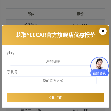
部位
报价
前保险杠
￥2951.00
获取YEECAR官方旗舰店优惠报价
引擎盖
￥3081.00
左右两侧前叶子板
￥2250.00
姓名
反光镜
￥449.00
后保险杠
￥2630.00
手机号
后盖 + 车尾
￥1713.00
两个侧裙
￥1444.00
立即咨询
车顶
￥1461.00
单个后叶子板
￥3035.00