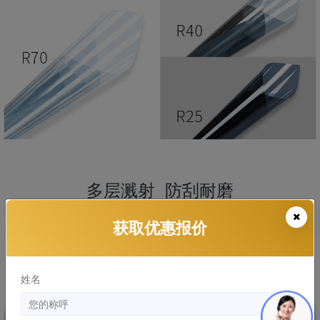
多层溅射 防刮耐磨
——
获取优惠报价
膜面增加了防刮耐磨涂层，让YEECAR光学隔热膜无惧升降车
姓名
窗的磨损，使用寿命更长