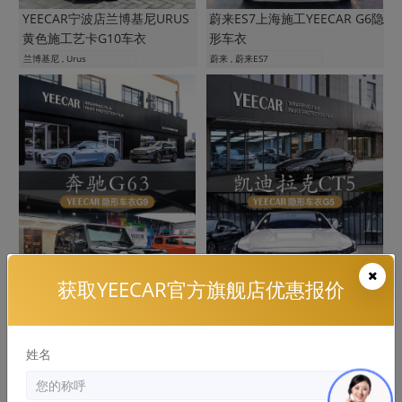
YEECAR宁波店兰博基尼URUS
蔚来ES7上海施工YEECAR G6隐
黄色施工艺卡G10车衣
形车衣
兰博基尼 , Urus
蔚来 , 蔚来ES7
获取YEECAR官方旗舰店优惠报价
奔驰G63施工YEECAR隐形车衣
凯迪拉克CT5施工YEECAR G5
案例
隐形车衣
姓名
奔驰 , 奔驰G 级
凯迪拉克 , CT5