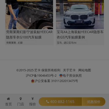
劳斯莱斯幻影宁波装贴YEECAR
宝马X4上海装贴YEECAR隐形车
隐形车衣G100汽车贴膜
衣G5汽车贴膜案例
劳斯莱斯 , 幻影
宝马 , 进口宝马X4
©2015-2025 艺卡 保留所有权利
关于艺卡
网站地图
沪ICP备19046453号-2
电子营业执照
沪公安备案 31011202013475号
400-882-1165
优惠报价
首页
门店
报价