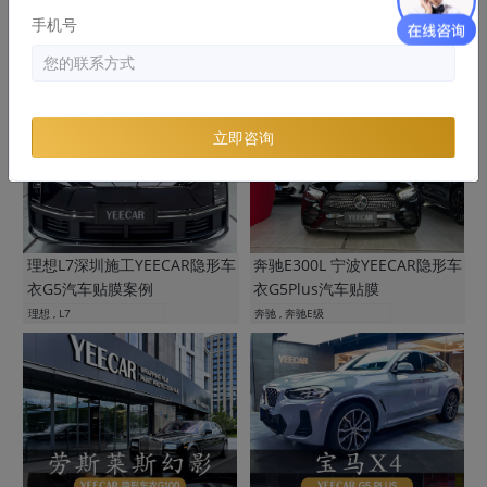
手机号
立即咨询
理想L7深圳施工YEECAR隐形车
奔驰E300L 宁波YEECAR隐形车
衣G5汽车贴膜案例
衣G5Plus汽车贴膜
理想 , L7
奔驰 , 奔驰E级