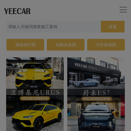
搜索
漆面保护膜
炫酷改色膜
汽车玻璃膜