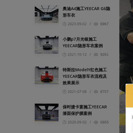
奥迪A4施工YEECAR G6隐
形车衣
2023-09-02
/
8967
小鹏p7月光银施工
YEECAR隐形车衣案例
2021-10-12
/
9261
特斯拉ModelY红色施工
YEECAR隐形车衣流程及
效果展示
2021-07-08
/
8707
保时捷卡宴施工YEECAR
漆面保护膜案例
2020-09-02
/
6865