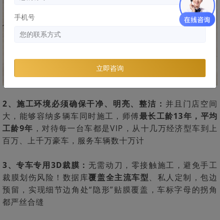
手机号
立即咨询
2、施工环境必须确保干净、明亮、整洁：
并且门店空间
大，能够容纳多辆车同时施工，师傅
最长工龄13年，平均
工龄9年
，对待每一台车都是VIP，从十几万经济型车到上
百万、上千万豪车，服务车辆数十万计
3、专车专用3D裁膜：
无需动刀，零接触施工，避免手工
裁膜划伤风险！数据库
覆盖全主流车型
、私人定制，包边
预留，实现细节边角处“隐形”贴膜覆盖，车标字母的拐角
都严丝合缝