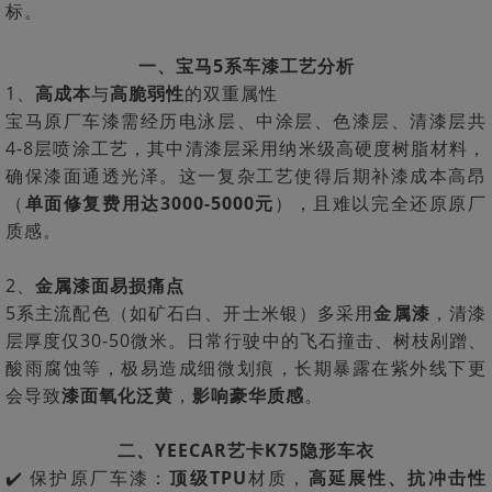
标。
一、宝马5系车漆工艺分析
1、
高成本
与
高脆弱性
的双重属性
宝马原厂车漆需经历电泳层、中涂层、色漆层、清漆层共
4-8层喷涂工艺，其中清漆层采用纳米级高硬度树脂材料，
确保漆面通透光泽。这一复杂工艺使得后期补漆成本高昂
（
单面修复费用达3000-5000元
），且难以完全还原原厂
质感。
2、
金属漆面易损痛点
5系主流配色（如矿石白、开士米银）多采用
金属漆
，清漆
层厚度仅30-50微米。日常行驶中的飞石撞击、树枝剐蹭、
酸雨腐蚀等，极易造成细微划痕，长期暴露在紫外线下更
会导致
漆面氧化泛黄
，
影响豪华质感
。
二、YEECAR艺卡K75隐形车衣
✔️ 保护原厂车漆：
顶级TPU
材质，
高延展性、抗冲击性