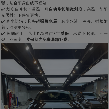
强
，贴合车身曲线不翘边。
✔️ 划痕自修复：常温下可
自动修复细微划痕
，高温（如阳
光照射）下修复更快。
✔️ 疏水防污：具备
超强疏水层
，减少水渍、鸟粪、树胶附
着，清洁更轻松。
✔️ 长期耐用：艺卡K75提供
7年质保
，承诺不起泡、不开
裂、不黄变，
质保期内免费局部补膜
。