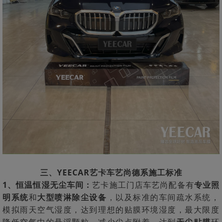
三、YEECAR艺卡车艺尚德系施工标准
1、恒温恒湿无尘车间：
艺卡施工门店车艺尚配备有
专业照
明系统
和
大型喷淋除尘设备
，以及标准的车间疏水系统，
模拟雨天空气湿度，达到理想的贴膜环境湿度，最大限度
降低空气中的悬浮颗粒，减少尘点附着，达到
无尘贴膜
环