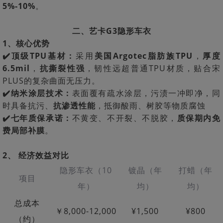
5%-10%
。
二、艺卡G3隐形车衣
1、核心优势
✔️顶级TPU基材：
采用
美国Argotec脂肪族TPU
，
厚度
6.5mil
，
抗撕裂性强
，韧性远超普通TPU材质，贴合宋
PLUS的复杂曲面无压力。
✔️纳米涂层技术：
表面覆有疏水涂层，污渍一冲即净，同
时具备抗污、
抗渗透性能
，抵御酸雨、树胶等物质腐蚀
✔️七年质保承诺：
不黄变、不开裂、不脱胶，
质保期内免
费局部补膜
。
2、 经济效益对比
隐形车衣（10
镀晶（年
打蜡（年
项目
年）
均）
均）
总成本
￥8,000-12,000
¥1,500
¥800
（约）