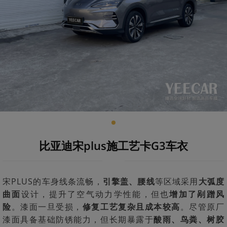
比亚迪宋plus施工艺卡G3车衣
宋PLUS的车身线条流畅，
引擎盖、腰线
等区域采用
大弧度
曲面
设计，提升了空气动力学性能，但也
增加了剐蹭风
险
。漆面一旦受损，
修复工艺复杂且成本较高
。尽管原厂
漆面具备基础防锈能力，但长期暴露于
酸雨、鸟粪、树胶