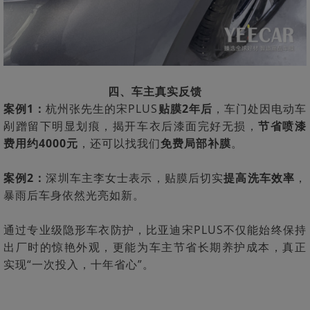
四、车主真实反馈
案例1：
杭州张先生的宋PLUS
贴膜2年后
，车门处因电动车
剐蹭留下明显划痕，揭开车衣后漆面完好无损，
节省喷漆
费用约4000元
，还可以找我们
免费局部补膜
。
案例2：
深圳车主李女士表示，贴膜后切实
提高洗车效率
，
暴雨后车身依然光亮如新。
通过专业级隐形车衣防护，比亚迪宋PLUS不仅能始终保持
出厂时的惊艳外观，更能为车主节省长期养护成本，真正
实现“一次投入，十年省心”。