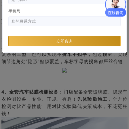
2、施工环境必须确保干净、明亮、整洁：
并且门店空间
大，能够容纳多辆车同时施工，师傅
最长工龄13年，平均
手机号
工龄9年
，对待每一台车都是VIP，从十几万经济型车到上
百万、上千万豪车，服务车辆数十万计
3、专车专用3D裁膜：
无需动刀，零接触施工，避免手工
立即咨询
裁膜划伤风险！数据库
覆盖全主流车型
、私人定制，针对
复杂的车型，也可以实现
不拆车不扣字
，包边预留，实现
细节边角处“隐形”贴膜覆盖，车标字母的拐角都严丝合缝
4、全套汽车贴膜检测设备：
门店配备全套玻璃膜、隐形车
衣检测设备，专业、正规、有趣！
先体验后施工
，全方位
检测对比产品性能，用对比实验降低决策成本，不花冤枉
钱！