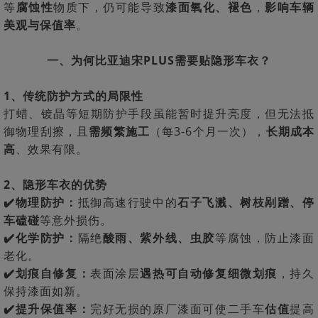
等
腐蚀性
物质下，仍可能导致
漆面氧化、褪色
，
影响车辆
美观与保值率
。
一、为何比亚迪宋PLUS需要贴隐形车衣？
1、传统防护方式的局限性
打蜡、镀晶等短期防护手段虽能暂时提升亮度，但无法抵
御物理刮擦，且
需频繁施工
（每3-6个月一次），
长期成本
高
、效果有限。
2、隐形车衣的优势
✔️物理防护：
抵御高速行驶中的
石子飞溅、树枝剐蹭、停
车磕碰
等意外损伤。
✔️化学防护：
隔绝
酸雨、紫外线、虫胶
等腐蚀，防止漆面
老化。
✔️划痕自修复：
表面涂层
遇热可自动修复细微划痕
，持久
保持漆面如新。
✔️提升保值率：
完好无损的原厂漆面可使二手车
估值
提高