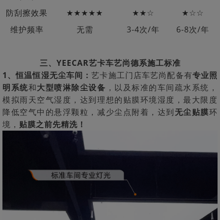
防刮擦效果
★★★★★
★★☆
★☆☆
维护频率
无需
3-4次/年
6-8次/年
三、YEECAR艺卡车艺尚德系施工标准
1、恒温恒湿无尘车间：
艺卡施工门店车艺尚配备有
专业照
明系统
和
大型喷淋除尘设备
，以及标准的车间疏水系统，
模拟雨天空气湿度，达到理想的贴膜环境湿度，最大限度
降低空气中的悬浮颗粒，减少尘点附着，达到
无尘贴膜
环
境，
贴膜之前先精洗！