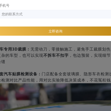
手机号
施工环境必须确保干净、明亮、整洁：
并且门店空间大，能够
立即咨询
工龄9年
，对待每一台车都是VIP，从十几万经济型车到上百
专车专用3D裁膜：
无需动刀，零接触施工，避免手工裁膜划伤
复杂的车型，也可以实现
不拆车不扣字
，包边预留，实现细节
合缝
全套汽车贴膜检测设备：
门店配备全套玻璃膜、隐形车衣检测
位检测对比产品性能，用对比实验降低决策成本，不花冤枉钱