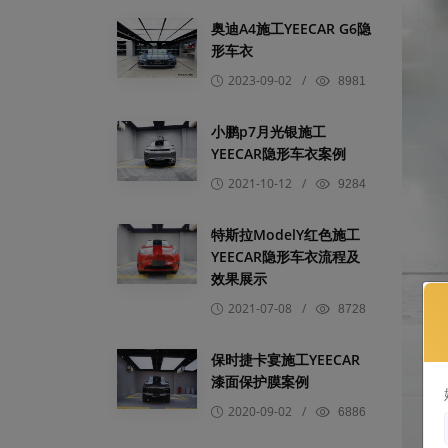
奥迪A4施工YEECAR G6隐
形车衣
2023-09-02
/
8981
小鹏p7月光银施工
YEECAR隐形车衣案例
2021-10-12
/
9284
特斯拉ModelY红色施工
YEECAR隐形车衣流程及
效果展示
2021-07-08
/
8728
保时捷卡宴施工YEECAR
漆面保护膜案例
2020-09-02
/
6886