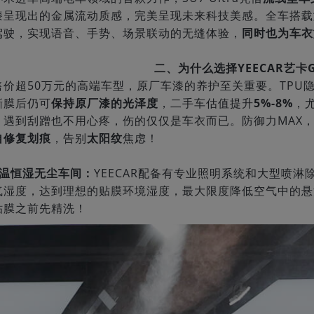
漆呈现出的金属流动质感，完美呈现未来科技美感。全车搭载
驾驶，实现语音、手势、场景联动的无缝体验，
同时也为车衣
二、为什么选择YEECAR艺卡
售价超50万元的高端车型，原厂车漆的养护至关重要。TPU
撕膜后仍可
保持原厂漆的光泽度
，二手车估值提升
5%-8%
，
，遇到刮蹭也不用心疼，伤的仅仅是车衣而已。防御力MAX
自修复划痕
，告别
太阳纹
焦虑！
恒温恒湿无尘车间：
YEECAR配备有专业照明系统和大型喷
气湿度，达到理想的贴膜环境湿度，最大限度降低空气中的悬
贴膜之前先精洗！