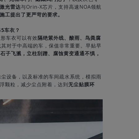
激光雷达
与Orin-X芯片，支持高速NOA领航
施工提出了更严苛的要求。
G5车衣？
隐形车衣可以有效
隔绝紫外线、酸雨、鸟粪腐
尤其对于中高端的车，保值非常重要。早贴早
，
石子飞溅，立柱刮蹭、腐蚀黄变通通不惧，
淋除尘设备，以及标准的车间疏水系统，模拟雨
浮颗粒，减少尘点附着，达到
无尘贴膜环