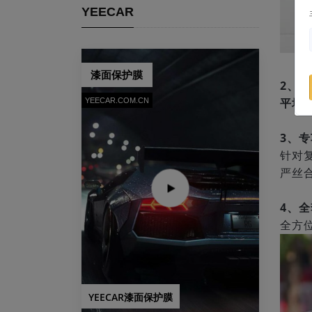
YEECAR
漆面保护膜
2、
平均
YEECAR.COM.CN
3、
针对
严丝
4、
全方
YEECAR漆面保护膜