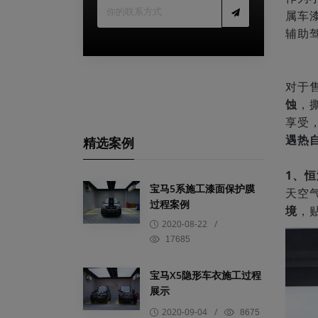
属车
辅助
对于
蚀
，
享受
遇热
精选案例
1、
宝马5系施工漆面保护膜
天空
过程案例
境
，
2020-08-22
/
17685
宝马X5隐形车衣施工过程
展示
2020-09-04
/
8675