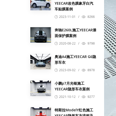
YEECAR改色膜象牙白汽
车贴膜案例
2023-11-01
/
8266
奔驰E260L施工YEECAR漆
面保护膜案例
2020-08-22
/
9798
奥迪A4施工YEECAR G6隐
形车衣
2023-09-02
/
8978
小鹏p7月光银施工
YEECAR隐形车衣案例
2021-10-12
/
9277
特斯拉ModelY红色施工
YEECAR隐形车衣流程及