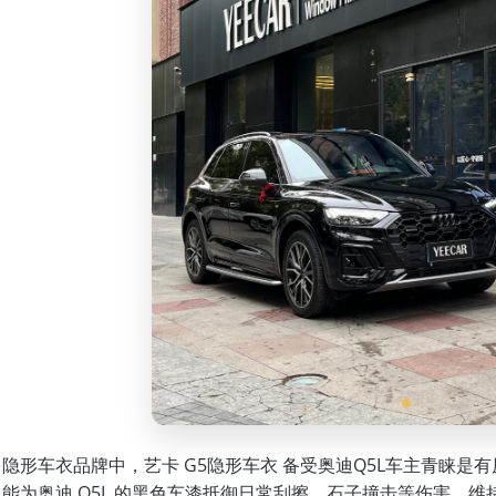
隐形车衣品牌中，艺卡 G5隐形车衣 备受奥迪Q5L车主青睐是有原因的。艺卡
能为奥迪 Q5L 的黑色车漆抵御日常刮擦、石子撞击等伤害，