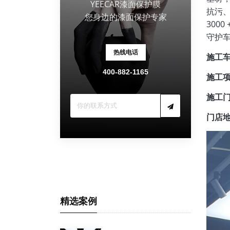
YEECAR漆面保护膜
抗污、
您身边的漆面保护专家
300
守护
热线电话
施工
400-882-1165
施工
施工
门店
精选案例