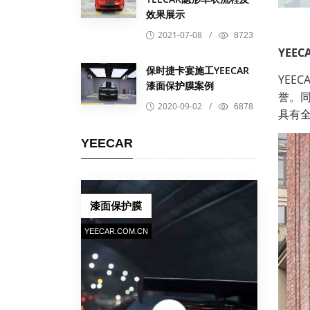
效果展示
2021-07-08
/
8723
YEE
保时捷卡宴施工YEECAR
YEE
漆面保护膜案例
誉。同
2020-09-02
/
6878
具有
YEECAR
漆面保护膜
YEECAR.COM.CN