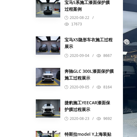
宝马5系施工漆面保护膜
过程案例
2020-08-22
/
17673
宝马X5隐形车衣施工过程
展示
2020-09-04
/
8667
奔驰GLC 300L漆面保护膜
施工过程展示
2020-09-05
/
8164
捷豹施工YEECAR漆面保
护膜过程展示
2020-08-23
/
9692
特斯拉model Y上海装贴