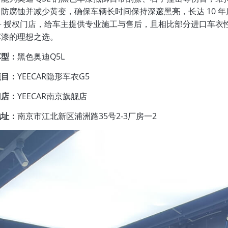
防腐蚀并减少黄变，确保车辆长时间保持深邃黑亮，长达 10 年质
0 + 授权门店，给车主提供专业施工与售后，且相比部分进口车衣
车漆的理想之选。
车型：
黑色奥迪Q5L
项目：
YEECAR隐形车衣G5
门店：
YEECAR南京旗舰店
地址：
南京市江北新区浦洲路35号2-3厂房一2