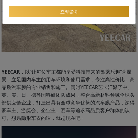
立即咨询
YEECAR
，以“让每位车主都能享受科技带来的驾乘乐趣”为愿
景，立足国内车主的用车环境和使用需求，专注高性价比、高
同时YEECAR艺卡汇聚了中、
品质汽车膜的专业销售和施工。
英、美、日、德等国科研团队成果，整合高新材料领域全球头
部供应链企业，打造出具有全球竞争优势的汽车膜产品，深得
豪车主、游艇会、企业主、赛车等追求高品质客户群体的认
可。想贴隐形车衣的话，就趁现在吧~