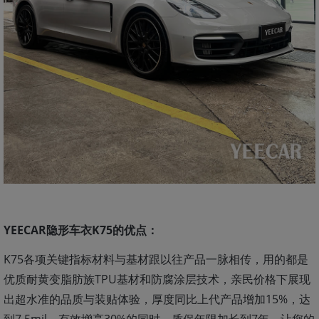
YEECAR隐形车衣K75的优点：
K75各项关键指标材料与基材跟以往产品一脉相传，用的都是
优质耐黄变脂肪族TPU基材和防腐涂层技术，亲民价格下展现
出超水准的品质与装贴体验，厚度同比上代产品增加15%，达
到7.5mil，有效增亮30%的同时，质保年限加长到7年，让您的