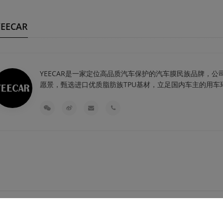
EECAR
YEECAR是一家定位高品质汽车保护的汽车膜民族品牌，公
愿景，甄选进口优质脂肪族TPU基材，立足国内车主的用
所有权利
关于艺卡
网站地图
沪ICP备19046453号-2
电子营业执照
沪公安