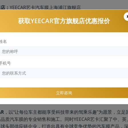
门店：
YEECAR艺卡汽车膜上海浦江旗舰店
获取YEECAR官方旗舰店优惠报价
地址：
上海市闵行区立跃路3039号A栋101
CAR隐形车衣K75的优点：
姓名
技术上：采用纳米防腐涂层技术，使产品兼具柔性与硬度，独特的
光热变化等情况，始终保持表面光亮如新。
基材上：采用优质脂肪族TPU基材，叠加先进制作工艺，韧性强、
手机号
造成的损伤。
胶层上：采用压敏胶，使车衣在正常环境下可保持7年以上稳定性
施工YEECAR隐形车衣K75过程：
宋PLUS
立即咨询
EECAR隐形车衣K75
效果展示：
AR
，以“让每位车主都能享受科技带来的驾乘乐趣”为愿景，立
同时YEECAR艺卡汇聚了中
高品质汽车膜的专业销售和施工。
全球头部供应链企业，打造出具有全球竞争优势的汽车膜产品，