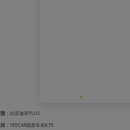
车型
：比亚迪宋PLUS
项目
：YEECAR
隐形车衣K75