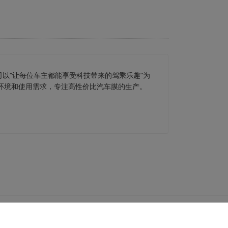
司以“让每位车主都能享受科技带来的驾乘乐趣”为
车环境和使用需求，专注高性价比汽车膜的生产。
备案 31011202013475号