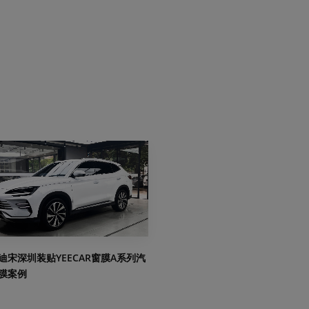
迪宋深圳装贴YEECAR窗膜A系列汽
膜案例