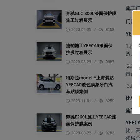
施工
奔驰GLC 300L漆面保护膜
施工过程展示
门店
2020-09-05
/
8158
YEE
1.
捷豹施工YEECAR漆面保
护膜过程展示
透、
2020-08-23
/
9687
2.
击而
特斯拉model Y上海装贴
YEECAR改色膜象牙白汽
3.
车贴膜案例
比亚迪
2023-11-01
/
8259
施工Y
奔驰E260L施工YEECAR漆
YEEC
面保护膜案例
比、
2020-08-22
/
9793
领域