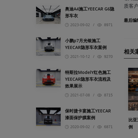
质客
奥迪A4施工YEECAR G6隐
形车衣
最后编
2023-09-02
/
8971
小鹏p7月光银施工
YEECAR隐形车衣案例
相关
2021-10-12
/
9270
特斯拉ModelY红色施工
YEECAR隐形车衣流程及
效果展示
2021-07-08
/
8715
保时捷卡宴施工YEECAR
漆面保护膜案例
比亚
例
2020-09-02
/
6871