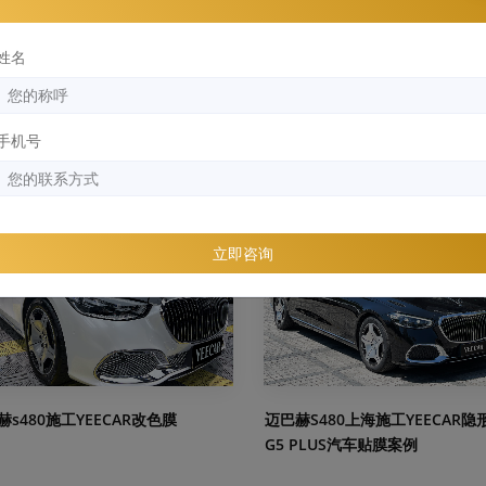
品质汽车膜的专业销售和施工。如果你也想贴汽车改色膜，欢迎来
姓名
辑时间:
2026-04-13 11:47
阅读次数:
8027
手机号
案例
立即咨询
赫s480施工YEECAR改色膜
迈巴赫S480上海施工YEECAR隐
G5 PLUS汽车贴膜案例