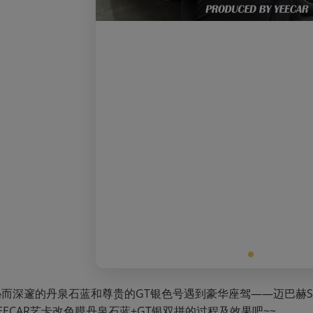
而深邃的丹泉石蓝和尊贵的GT银色号遇到豪华座驾——迈巴赫S
EECAR艺卡改色膜丹泉石蓝+GT银双拼的过程及效果吧~~