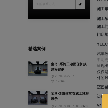
施工
施工
施工
门店
YEE
精选案例
汽车
中明
宝马5系施工漆面保护膜
呈现
过程案例
仅仅
2020-08-22
/
外的
17664
迈巴赫
宝马X5隐形车衣施工过程
迈巴赫
展示
YEEC
2020-09-04
/
8659