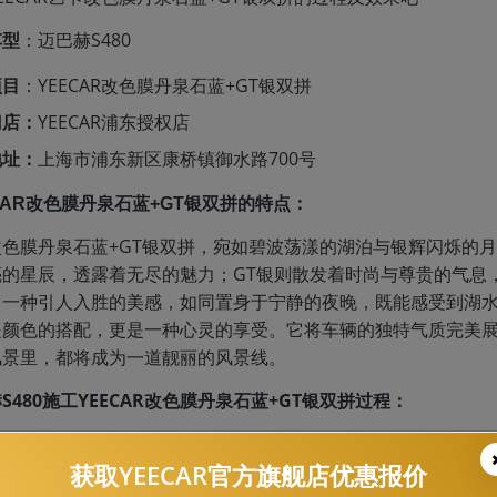
车型
：迈巴赫S480
项目
：YEECAR改色膜丹泉石蓝+GT银双拼
门店：
YEECAR浦东授权店
地址：
上海市浦东新区康桥镇御水路700号
的特点：
CAR改色膜丹泉石蓝+GT银双拼
改色膜丹泉石蓝+GT银双拼，宛如碧波荡漾的湖泊与银辉闪烁的
亮的星辰，透露着无尽的魅力；GT银则散发着时尚与尊贵的气息
出一种引人入胜的美感，如同置身于宁静的夜晚，既能感受到湖
是颜色的搭配，更是一种心灵的享受。它将车辆的独特气质完美
风景里，都将成为一道靓丽的风景线。
S480施工YEECAR改色膜丹泉石蓝+GT银双拼过程：
S480施工YEECAR改色膜丹泉石蓝+GT银双拼
效果展示：
获取YEECAR官方旗舰店优惠报价
AR
，以“让每位车主都能享受科技带来的驾乘乐趣”为愿景，立