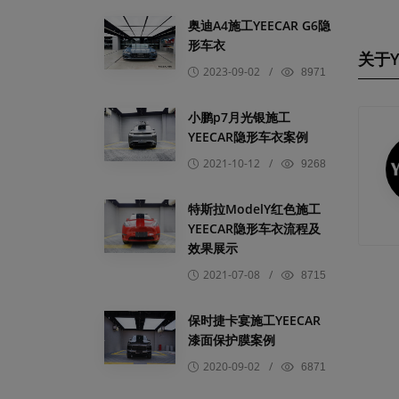
奥迪A4施工YEECAR G6隐
形车衣
关于Y
2023-09-02
/
8971
小鹏p7月光银施工
YEECAR隐形车衣案例
2021-10-12
/
9268
特斯拉ModelY红色施工
YEECAR隐形车衣流程及
效果展示
2021-07-08
/
8715
保时捷卡宴施工YEECAR
漆面保护膜案例
2020-09-02
/
6871