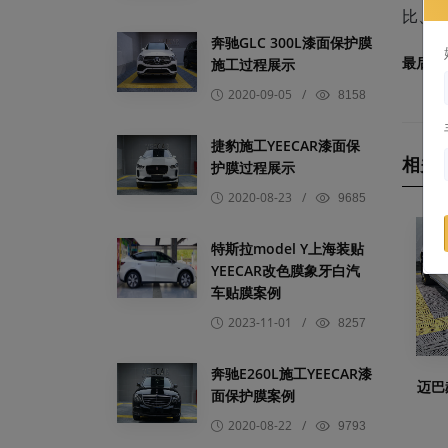
比、高
奔驰GLC 300L漆面保护膜
最后编
施工过程展示
2020-09-05
/
8158
捷豹施工YEECAR漆面保
相关
护膜过程展示
2020-08-23
/
9685
特斯拉model Y上海装贴
YEECAR改色膜象牙白汽
车贴膜案例
2023-11-01
/
8257
奔驰E260L施工YEECAR漆
迈巴
面保护膜案例
2020-08-22
/
9793