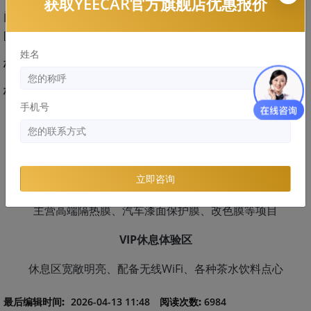
获取YEECAR官方旗舰店优惠报价
门店地址：
广东省深圳市龙岗区吉祥地铁站吉祥南路龙腾工业
区龙腾二路2号2楼
姓名
极氪001施工YEECAR隐形车衣G5过程：
极氪001装贴YEECAR隐形车衣G5
效果展示：
手机号
YEECAR
，以“让每位车主都能享受科技带来的驾乘乐趣”为愿
景，立足国内车主的用车环境和使用需求，专注高性价比、高
品质汽车膜的专业销售和施工。
立即咨询
YEECAR龙岗旗舰店
主营高端隔热膜、汽车漆面保护膜、改色膜等项目
VIP休息体验区
休息区宽敞明亮、配备无线WiFi、各种茶水饮料点心
最后编辑时间:
2026-04-13 11:48
阅读次数:
6984