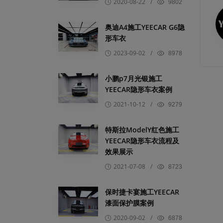
2020-08-22
/
9802
奥迪A4施工YEECAR G6隐
形车衣
2023-09-02
/
8978
小鹏p7月光银施工
YEECAR隐形车衣案例
2021-10-12
/
9279
特斯拉ModelY红色施工
YEECAR隐形车衣流程及
效果展示
2021-07-08
/
8723
保时捷卡宴施工YEECAR
漆面保护膜案例
2020-09-02
/
6878