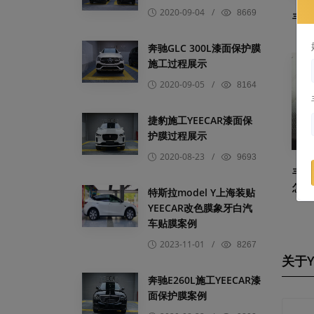
2020-09-04
/
8669
丰田
奔驰GLC 300L漆面保护膜
施工过程展示
2020-09-05
/
8164
捷豹施工YEECAR漆面保
护膜过程展示
2020-08-23
/
9693
丰田
怎么
特斯拉model Y上海装贴
YEECAR改色膜象牙白汽
车贴膜案例
2023-11-01
/
8267
关于Y
奔驰E260L施工YEECAR漆
面保护膜案例