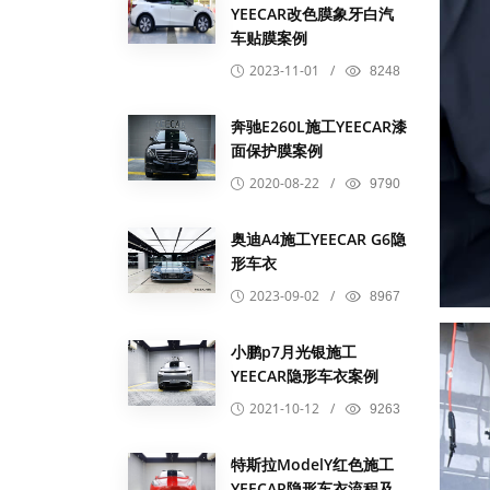
YEECAR改色膜象牙白汽
车贴膜案例
2023-11-01
/
8248
奔驰E260L施工YEECAR漆
面保护膜案例
2020-08-22
/
9790
奥迪A4施工YEECAR G6隐
形车衣
2023-09-02
/
8967
小鹏p7月光银施工
YEECAR隐形车衣案例
2021-10-12
/
9263
特斯拉ModelY红色施工
YEECAR隐形车衣流程及