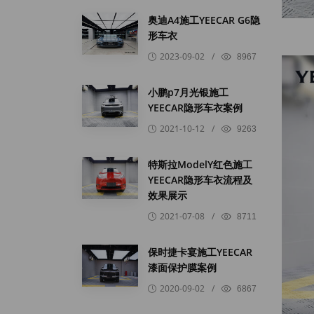
奥迪A4施工YEECAR G6隐
形车衣
2023-09-02
/
8967
小鹏p7月光银施工
YEECAR隐形车衣案例
2021-10-12
/
9263
特斯拉ModelY红色施工
YEECAR隐形车衣流程及
效果展示
2021-07-08
/
8711
保时捷卡宴施工YEECAR
漆面保护膜案例
2020-09-02
/
6867