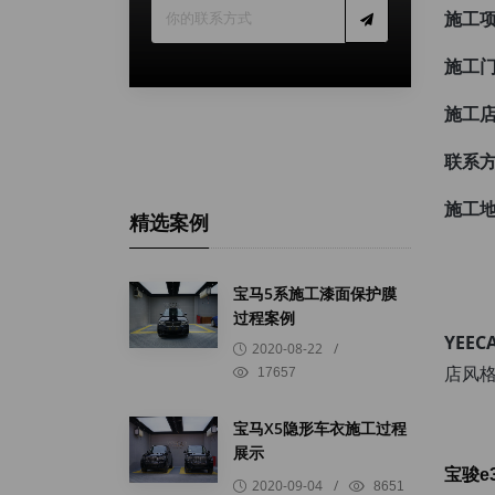
施工
施工
施工
联系
施工
精选案例
宝马5系施工漆面保护膜
过程案例
YEE
2020-08-22
/
店风格
17657
宝马X5隐形车衣施工过程
展示
宝骏e
2020-09-04
/
8651